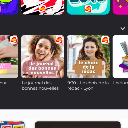
jour
Le journal des
9:30 - Le choix de la
Lectur
bonnes nouvelles
rédac - Lyon