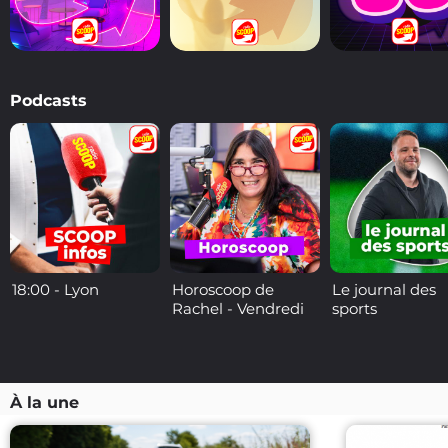
Derniers
titres
Podcasts
18:00 - Lyon
Horoscoop de
Le journal des
Rachel - Vendredi
sports
À la une