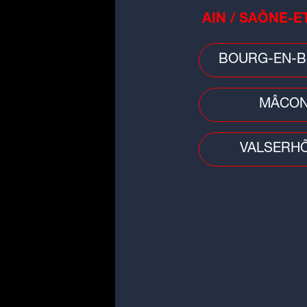
Le youtubeur Amixem ouvre son
premier restaurant à Lyon
AIN / SAÔNE-E
BOURG-EN-B
MÂCO
VALSERH
Buzz
Influenceur fan de l'OL et sosie
Mohamed Henni, Kafu est décé