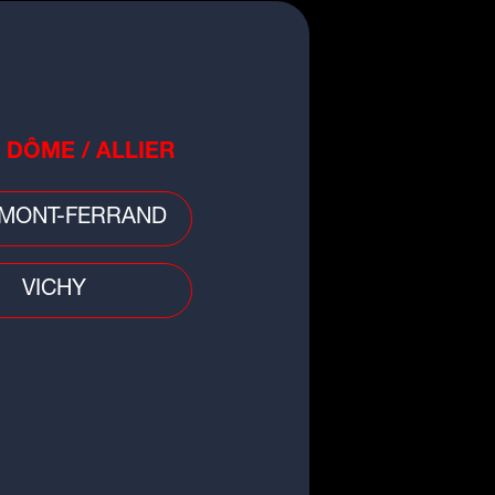
DEMAIN
32
°C
Après-midi
 DÔME / ALLIER
MONT-FERRAND
VICHY
que