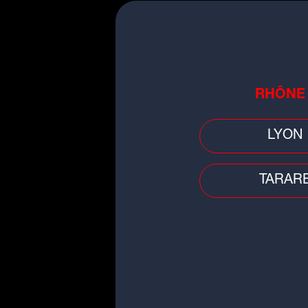
AUJOURD'HUI
22
°C
Matin
RHÔNE
LYON
TARAR
Buzz