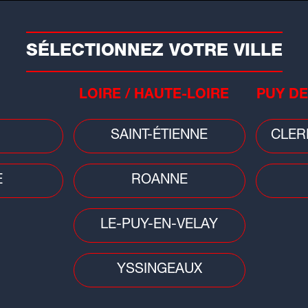
AUJOURD'HUI
DEMAIN
SÉLECTIONNEZ VOTRE VILLE
32
°C
18
°C
Après-midi
Matin
LOIRE / HAUTE-LOIRE
PUY DE
Jeudi 06 Août - TRANSFIGURATION
SAINT-ÉTIENNE
CLER
E
ROANNE
LE-PUY-EN-VELAY
YSSINGEAUX
Musique
Musi