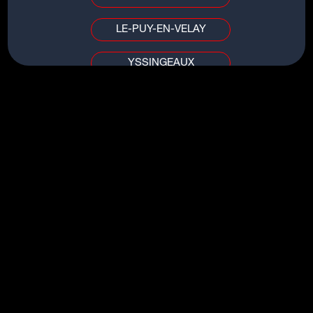
LE-PUY-EN-VELAY
YSSINGEAUX
TITRES DU MÊME ARTISTE
PUY DE DÔME / ALLIER
SHINE
CLERMONT-FERRAND
10 OUT OF 10
VICHY
DÉJÀ VU
FIRE IN MY SOUL
AIN / SAÔNE-ET-LOIRE
LAST ALL NIGHT (KOALA)
BOURG-EN-BRESSE
MÂCON