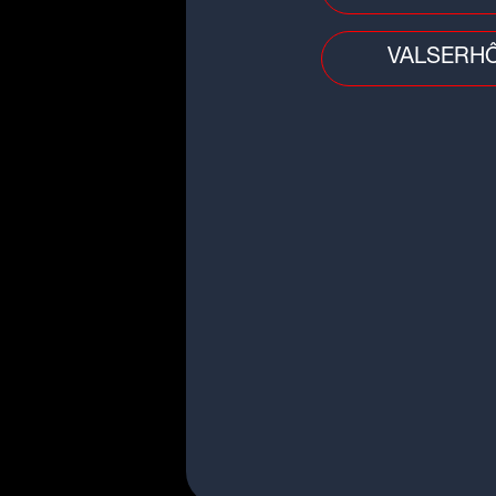
signe au Clermont Foot
VALSERH