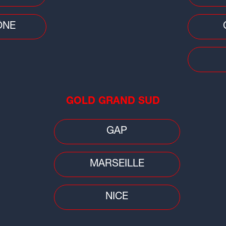
un jeune de 22 ans signe un contrat
oubl
professionnel
Spa
ÔNE
GOLD GRAND SUD
Football
Bask
GAP
Clermont Foot : le gardien Théo
ASV
Guivarch prolongé
Bro
MARSEILLE
NICE