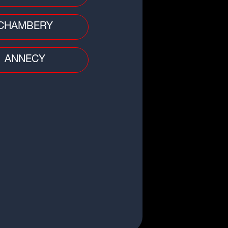
ier pour l'OL, battu par le
rta Prague
CHAMBERY
ANNECY
et
EL : à peine arrivé, Armoni
oks prêté à un club espagnol