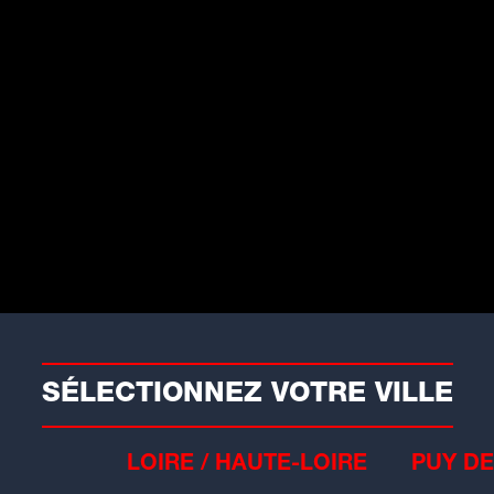
es reprises les couleurs de l'équipe de
également une dimension symbolique
aël Monfils s'apprête lui aussi à
le phase de sa carrière.
 spectateurs : l'accès à cette affiche
 le billet de la journée du samedi 24
ket pourront ainsi assister aux demi-
rouver ici.
SÉLECTIONNEZ VOTRE VILLE
Sport
LOIRE / HAUTE-LOIRE
PUY DE