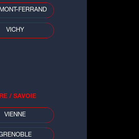
MONT-FERRAND
VICHY
RE / SAVOIE
VIENNE
all
ue des champions : un soir à
GRENOBLE