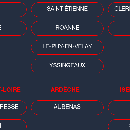
eux nouvelles disciplines
ntreront aux JO Alpes 2030
SAINT-ÉTIENNE
CLER
 Comité international olympique (CIO) a
voilé...
E
ROANNE
LE-PUY-EN-VELAY
YSSINGEAUX
T-LOIRE
ARDÈCHE
ISÈ
RESSE
AUBENAS
Football
Footb
Mercato : nouvelle arrivée à l'ASSE,
Lig
N
 ans