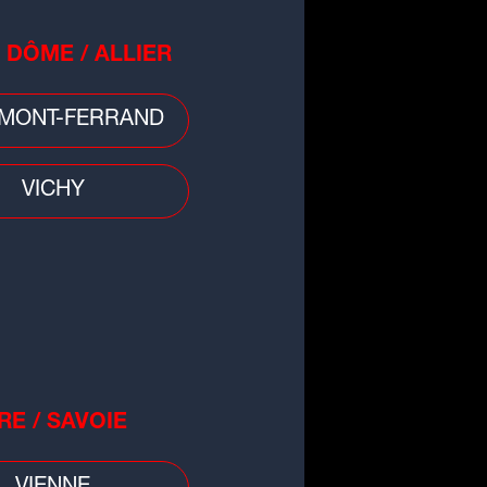
 DÔME / ALLIER
MONT-FERRAND
VICHY
RE / SAVOIE