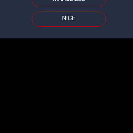
CinéScoop
NICE
Dans les salles cet été :
"L'Odyssée", "Spider-Man" et
"La...