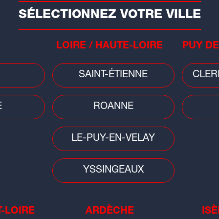
SÉLECTIONNEZ VOTRE VILLE
tes à 180°C.
LOIRE / HAUTE-LOIRE
PUY DE
ttes sur le site internet de
Carinne
SAINT-ÉTIENNE
CLER
lat du jour
E
ROANNE
uatre-quarts aux zestes de
itron
LE-PUY-EN-VELAY
ous les jours à 11h10, Carinne
yssandier rejoint...
YSSINGEAUX
T-LOIRE
ARDÈCHE
ISÈ