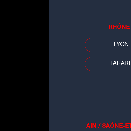
5 : Laissez cuire 15 minu
Bon appétit !
RHÔNE
Retrouvez plus de rece
LYON
Teyssandier
.
►P
TARAR
Q
c
T
Te
AIN / SAÔNE-E