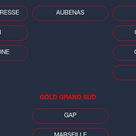
RESSE
AUBENAS
N
ÔNE
Plat du jour
Plat 
Tian au fromage de chèvre et
Gla
aubergines
GOLD GRAND SUD
GAP
MARSEILLE