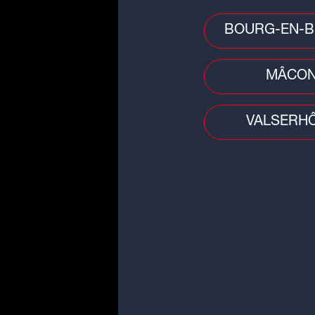
BOURG-EN-B
MÂCO
VALSERH
Qu'est ce qu'on lit ?
3 livres pour activer le mode
vacances !