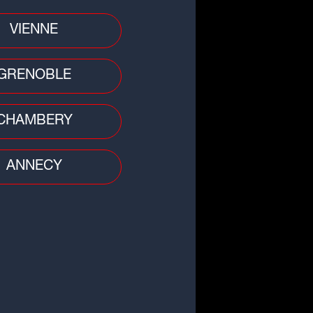
VIENNE
GRENOBLE
CHAMBERY
du jour
ANNECY
ce végane aux fruits rouges